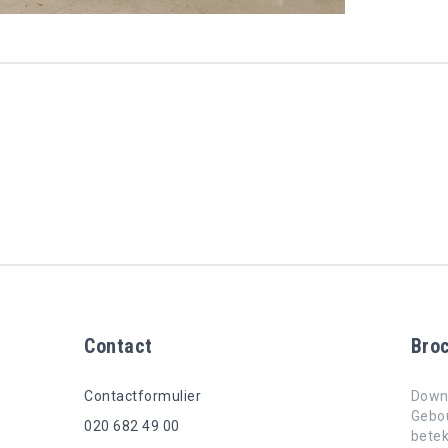
Contact
Bro
Contactformulier
Downl
Gebou
020 682 49 00
bete