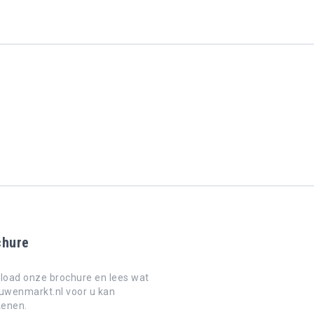
chure
oad onze brochure en lees wat
wenmarkt.nl voor u kan
kenen.