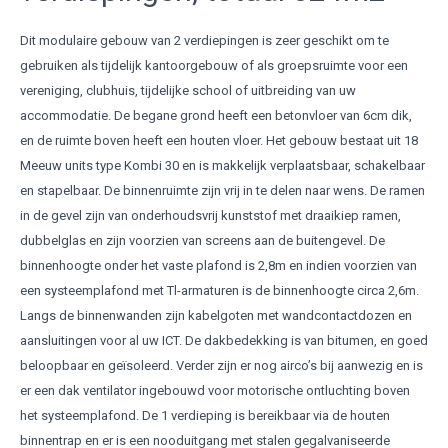
Dit modulaire gebouw van 2 verdiepingen is zeer geschikt om te
gebruiken als tijdelijk kantoorgebouw of als groepsruimte voor een
vereniging, clubhuis, tijdelijke school of uitbreiding van uw
accommodatie. De begane grond heeft een betonvloer van 6cm dik,
en de ruimte boven heeft een houten vloer. Het gebouw bestaat uit 18
Meeuw units type Kombi 30 en is makkelijk verplaatsbaar, schakelbaar
en stapelbaar. De binnenruimte zijn vrij in te delen naar wens. De ramen
in de gevel zijn van onderhoudsvrij kunststof met draaikiep ramen,
dubbelglas en zijn voorzien van screens aan de buitengevel. De
binnenhoogte onder het vaste plafond is 2,8m en indien voorzien van
een systeemplafond met Tl-armaturen is de binnenhoogte circa 2,6m.
Langs de binnenwanden zijn kabelgoten met wandcontactdozen en
aansluitingen voor al uw ICT. De dakbedekking is van bitumen, en goed
beloopbaar en geïsoleerd. Verder zijn er nog airco’s bij aanwezig en is
er een dak ventilator ingebouwd voor motorische ontluchting boven
het systeemplafond. De 1 verdieping is bereikbaar via de houten
binnentrap en er is een nooduitgang met stalen gegalvaniseerde